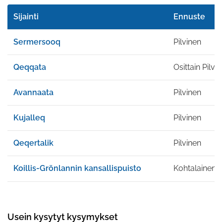
Sijainti
Ennuste
Sermersooq
Pilvinen
Qeqqata
Osittain Pilvi
Avannaata
Pilvinen
Kujalleq
Pilvinen
Qeqertalik
Pilvinen
Koillis-Grönlannin kansallispuisto
Kohtalainen 
Usein kysytyt kysymykset