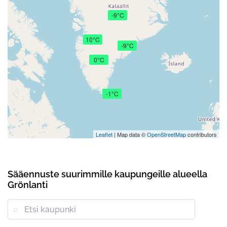
-9°C
10°C
-9°C
0°C
-1°C
Leaflet
| Map data ©
OpenStreetMap
contributors
Sääennuste suurimmille kaupungeille alueella
Grönlanti