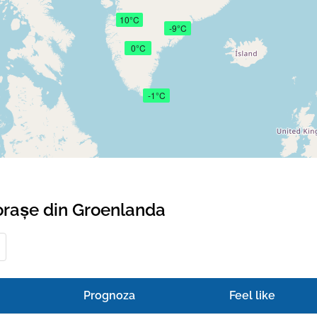
10°C
-9°C
0°C
-1°C
orașe din Groenlanda
Prognoza
Feel like