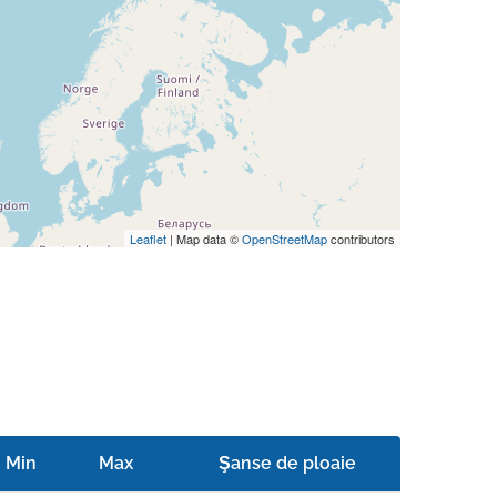
Leaflet
| Map data ©
OpenStreetMap
contributors
Min
Max
Şanse de ploaie