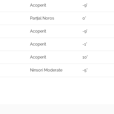
Acoperit
-9°
Parțial Noros
0°
Acoperit
-9°
Acoperit
-1°
Acoperit
10°
Ninsori Moderate
-5°