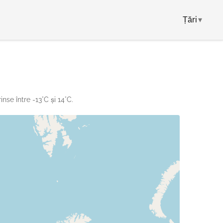
Țări
▾
nse între -13°C și 14°C.