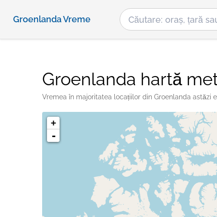
Groenlanda Vreme
Groenlanda hartă me
Vremea în majoritatea locațiilor din Groenlanda astăzi es
+
-