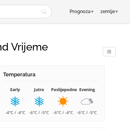
Prognoza
▾
zemlje
▾
nd Vrijeme
Temperatura
Early
Jutro
Poslijepodne
Evening
-4°C / -4°C
-6°C / -5°C
-6°C / -4°C
-6°C / -5°C