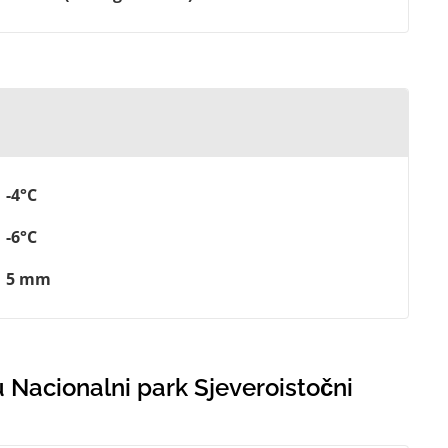
-4°C
-6°C
5 mm
 Nacionalni park Sjeveroistočni