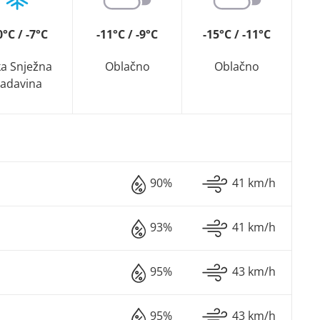
0°C / -7°C
-11°C / -9°C
-15°C / -11°C
ka Snježna
Oblačno
Oblačno
adavina
90%
41 km/h
93%
41 km/h
95%
43 km/h
95%
43 km/h