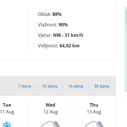
Oblak:
88%
Vlažnost:
90%
Vjetar:
NW - 31 km/h
Vidljivost:
64,02 km
7 dana
10 dana
14 dana
30 dana
Tue
Wed
Thu
11 Aug
12 Aug
13 Aug