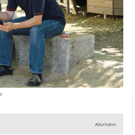
h
)
Ažurirano: