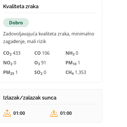
Kvaliteta zraka
Dobro
Zadovoljavajuća kvaliteta zraka, minimalno
zagađenje, mali rizik
CO
433
CO
106
NH
0
2
3
NO
0
O
91
PM
1
2
3
10
PM
1
SO
0
CH
1.353
25
2
4
Izlazak/zalazak sunca
01:00
01:00