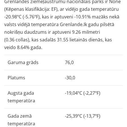
Grenlandes ziemeļaustrumu nacionālais parks ir None
(Kēpenas klasifikācija: EF), ar vidējo gada temperatūru
-20.98ºC (-5.76ºF), kas ir aptuveni -10.91% mazāks nekā
valsts vidējā temperatūra Grenlande.Ik gadu pilsētā
nokrišņu daudzums ir aptuveni 9.26 milmetri
(0.36 collas), kas sadalās 31.55 lietainās dienās, kas
veido 8.64% gada.
Garuma grāds
76,0
Platums
-30,0
Augsta gada
-19,04ºC (-2,27ºF)
temperatūra
Gada zemā
-25,39ºC (-13,7ºF)
temperatūra