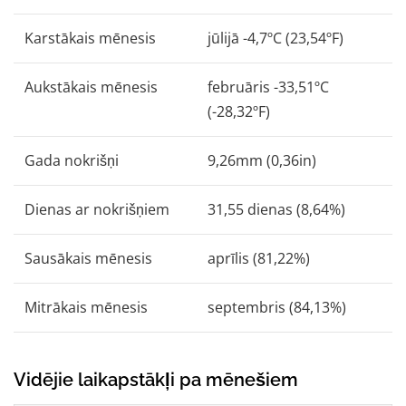
Karstākais mēnesis
jūlijā -4,7ºC (23,54ºF)
Aukstākais mēnesis
februāris -33,51ºC
(-28,32ºF)
Gada nokrišņi
9,26mm (0,36in)
Dienas ar nokrišņiem
31,55 dienas (8,64%)
Sausākais mēnesis
aprīlis (81,22%)
Mitrākais mēnesis
septembris (84,13%)
Vidējie laikapstākļi pa mēnešiem