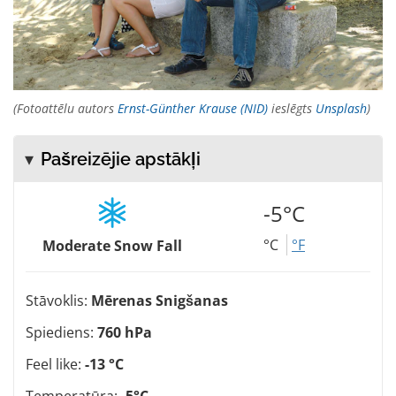
(Fotoattēlu autors
Ernst-Günther Krause (NID)
ieslēgts
Unsplash
)
Pašreizējie apstākļi
-5°C
°C
°F
Moderate Snow Fall
Stāvoklis:
Mērenas Snigšanas
Spiediens:
760 hPa
Feel like:
-13 °C
Temperatūra:
-5°C