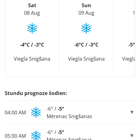
Sat
Sun
M
08 Aug
09 Aug
10
-4°C / -3°C
-6°C / -3°C
-5°C 
Viegla Snigšana
Viegla Snigšana
Viegla 
Stundu prognoze šodien:
-6° /
-5°
04:00 AM
Mērenas Snigšanas
-6° /
-5°
05:00 AM
Mērenas Snigšanas