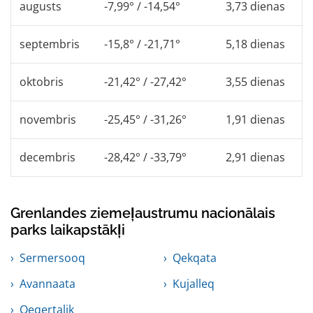
augusts
-7,99° / -14,54°
3,73 dienas
septembris
-15,8° / -21,71°
5,18 dienas
oktobris
-21,42° / -27,42°
3,55 dienas
novembris
-25,45° / -31,26°
1,91 dienas
decembris
-28,42° / -33,79°
2,91 dienas
Grenlandes ziemeļaustrumu nacionālais
parks laikapstākļi
Sermersooq
Qekqata
Avannaata
Kujalleq
Qeqertalik