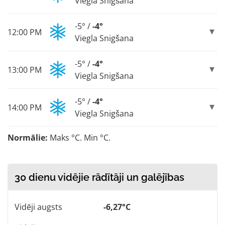
Viegla Snigšana
-5° /
-4°
12:00 PM
Viegla Snigšana
-5° /
-4°
13:00 PM
Viegla Snigšana
-5° /
-4°
14:00 PM
Viegla Snigšana
Normālie:
Maks °C. Min °C.
30 dienu vidējie rādītāji un galējības
Vidēji augsts
-6,27°C