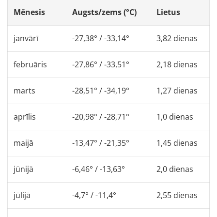
Mēnesis
Augsts/zems (°C)
Lietus
janvārī
-27,38° / -33,14°
3,82 dienas
februāris
-27,86° / -33,51°
2,18 dienas
marts
-28,51° / -34,19°
1,27 dienas
aprīlis
-20,98° / -28,71°
1,0 dienas
maijā
-13,47° / -21,35°
1,45 dienas
jūnijā
-6,46° / -13,63°
2,0 dienas
jūlijā
-4,7° / -11,4°
2,55 dienas